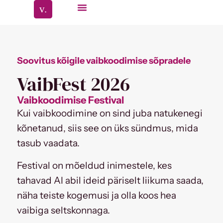
Soovitus kõigile vaibkoodimise sõpradele
VaibFest 2026
Vaibkoodimise Festival
Kui vaibkoodimine on sind juba natukenegi
kõnetanud, siis see on üks sündmus, mida
tasub vaadata.
Festival on mõeldud inimestele, kes
tahavad AI abil ideid päriselt liikuma saada,
näha teiste kogemusi ja olla koos hea
vaibiga seltskonnaga.