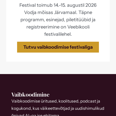
Festival toimub 14.-15. augustil 2026
Vodja mõisas Järvamaal. Täpne
programm, esinejad, piletitüübid ja
registreerimine on Veebikooli
festivalilehel.
Tutvu vaibkoodimise festivaliga
Vaibkoodimine
Vaibkoodimise üritused, koolitused, podcast ja
kogukond, kus väikeettevõtjad ja uudishimulikud
õpivad AI-ga ise ehitama.