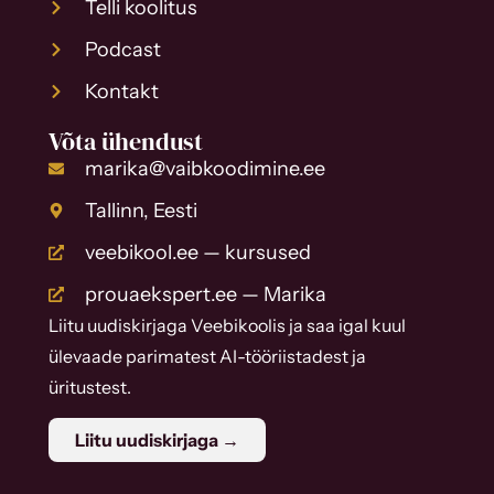
Telli koolitus
Podcast
Kontakt
Võta ühendust
marika@vaibkoodimine.ee
Tallinn, Eesti
veebikool.ee — kursused
prouaekspert.ee — Marika
Liitu uudiskirjaga Veebikoolis ja saa igal kuul
ülevaade parimatest AI-tööriistadest ja
üritustest.
Liitu uudiskirjaga →